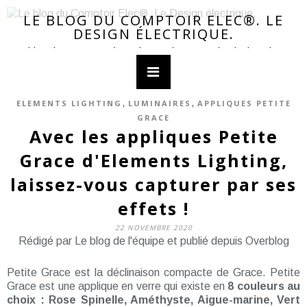
LE BLOG DU COMPTOIR ELEC®. LE
DESIGN ÉLECTRIQUE.
Le blog des nouveautés et des tendances en luminaires, interrupteurs, décoration Achetez sur www.LeComptoirElec.com. Lampes à poser, luminaires, suspensions, éclairage de jardin, interrupteurs design ampoules à message. Retrouvez les marques ELEMENTS LIGHTING, Message In The Bulb, MODELEC, SLAMP, FARO Barcelona, GIRARD-SUDRON, LEDS-C4, GROK, UMAGE, FONTINI (Do, Garby, Dimbler) WATT&HOME, SEGULA
,
,
ELEMENTS LIGHTING
LUMINAIRES
APPLIQUES PETITE
GRACE
Avec les appliques Petite
Grace d'Elements Lighting,
laissez-vous capturer par ses
effets !
22 NOVEMBRE 2020
Rédigé par Le blog de l'équipe et publié depuis Overblog
Petite Grace est la déclinaison compacte de Grace. Petite
Grace est une applique en verre qui existe en
8 couleurs au
choix : Rose Spinelle, Améthyste, Aigue-marine, Vert