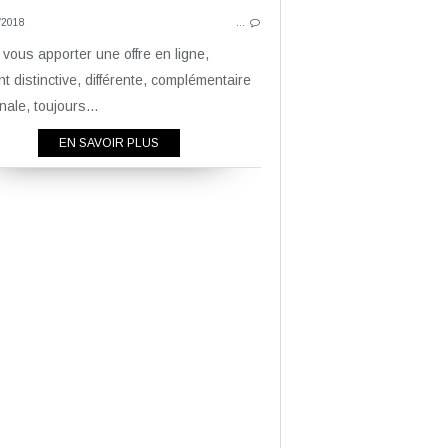
OBJETS D
/2018
AMPOULE
…
AMPOULES À MESSAGE
 vous apporter une offre en ligne,
ELEMENTS LIGHTING
t distinctive, différente, complémentaire
LIFESTYLE
inale, toujours...
MESSAGE IN THE BULB
EN SAVOIR PLUS