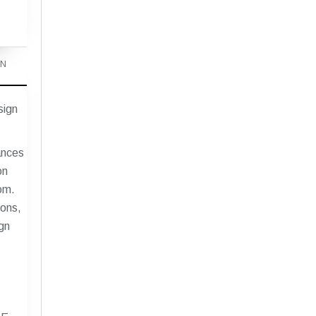
GN
ances
on
om.
ions,
ign