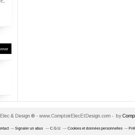
E,
 Elec & Design ® - www.ComptoirElecEtDesign.com - by
Compt
ntact
Signaler un abus
C.G.U.
Cookies et données personnelles
Pré