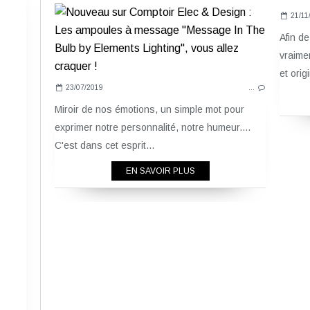
21/11
Afin de
vraimen
et orig
23/07/2019
…
Miroir de nos émotions, un simple mot pour
exprimer notre personnalité, notre humeur....
C'est dans cet esprit...
EN SAVOIR PLUS